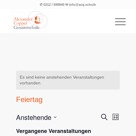
✆ 0212 / 599840 ✉ info@acg.schule
Es sind keine anstehenden Veranstaltungen
vorhanden.
Feiertag
Veransta
Anstehende
Veranst
Suche
Liste
Ansicht
Suche
Datum
Navigat
Vergangene Veranstaltungen
wählen.
und