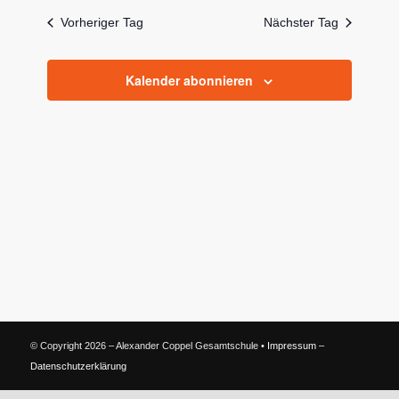
wählen.
und
Vorheriger Tag
Nächster Tag
Ansichten
Navigati
Kalender abonnieren
© Copyright 2026 – Alexander Coppel Gesamtschule •
Impressum
–
Datenschutzerklärung