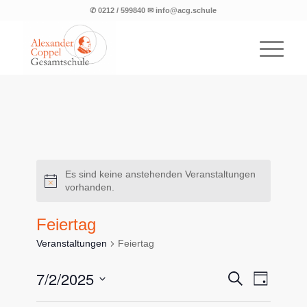
✆ 0212 / 599840 ✉ info@acg.schule
Es sind keine anstehenden Veranstaltungen
vorhanden.
Feiertag
Veranstaltungen
Feiertag
Veransta
7/2/2025
Veranst
Suche
Tag
Ansicht
Suche
Datum
Navigat