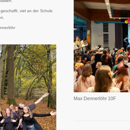
lliert.
 geschafft, viel an der Schule
en.
nnerlöhr
Max Dennerlöhr 10F