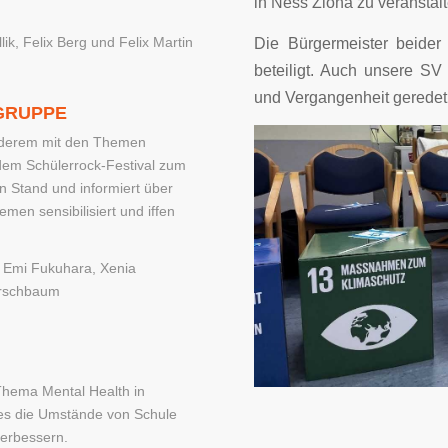
in Ness Ziona zu veranstalt
ik, Felix Berg und Felix Martin
Die Bürgermeister beider
beteiligt. Auch unsere SV
und Vergangenheit geredet
GRUPPE
anderem mit den Themen
em Schülerrock-Festival zum
n Stand und informiert über
emen sensibilisiert und iffen
, Emi Fukuhara, Xenia
irschbaum
Thema Mental Health in
t es die Umstände von Schule
verbessern.