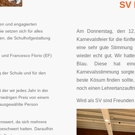
SV 
nen und engagierten
Am Donnerstag, den 12.
e setzen sich für alles
ten, die Schulhofgestaltung
Karnevalsfeier für die fün
eine sehr gute Stimmung u
wieder echt gut. Wir hatt
f) und Francesco Florio (EF)
Blau. Diese hat eine
Karnevalsstimmung sorgte
g der Schule und für den
beste Kösum finden sollte
noch einen Lehrertanzauftrit
der wir jedes Jahr in der
niedrigen Preis von einem
Wird als SV sind Freunden 
 ausgewählte Person
nswert, da sich mehrere
beschwert hatten. Daraufhin