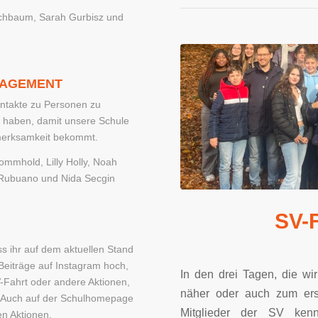
schbaum, Sarah Gurbisz und
AGEMENT
ontakte zu Personen zu
ik haben, damit unsere Schule
merksamkeit bekommt.
mmhold, Lilly Holly, Noah
 Rubuano und Nida Secgin
SV-F
 ihr auf dem aktuellen Stand
 Beiträge auf Instagram hoch,
In den drei Tagen, die wi
V-Fahrt oder andere Aktionen,
näher oder auch zum ers
t. Auch auf der Schulhomepage
Mitglieder der SV ken
en Aktionen.