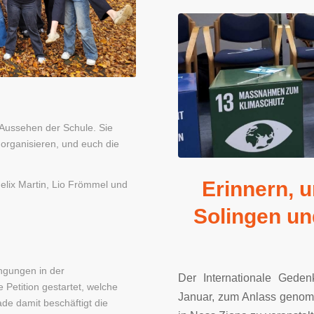
 Aussehen der Schule. Sie
 organisieren, und euch die
Erinnern, 
elix Martin, Lio Frömmel und
Solingen un
ngungen in der
Der Internationale Gede
 Petition gestartet, welche
Januar, zum Anlass genomm
ade damit beschäftigt die