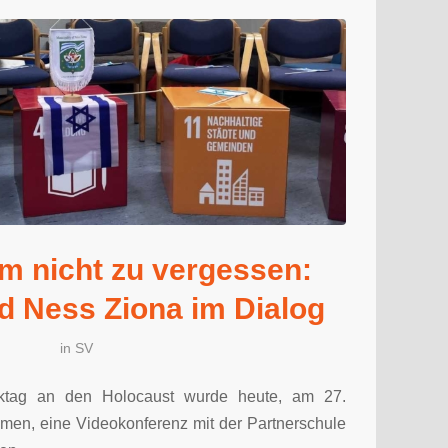
um nicht zu vergessen:
d Ness Ziona im Dialog
in
SV
nktag an den Holocaust wurde heute, am 27.
en, eine Videokonferenz mit der Partnerschule