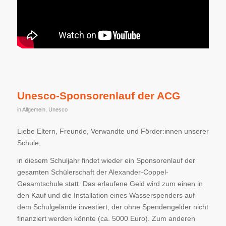
Unesco-Sponsorenlauf der ACG
in
Allgemein
,
Unesco
Liebe Eltern, Freunde, Verwandte und Förder:innen unserer
Schule,
in diesem Schuljahr findet wieder ein Sponsorenlauf der
gesamten Schülerschaft der Alexander-Coppel-
Gesamtschule statt. Das erlaufene Geld wird zum einen in
den Kauf und die Installation eines Wasserspenders auf
dem Schulgelände investiert, der ohne Spendengelder nicht
finanziert werden könnte (ca. 5000 Euro). Zum anderen