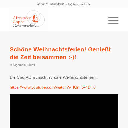
✆ 0212 / 599840 ✉ info@acg.schule
Schöne Weihnachtsferien! Genießt
die Zeit beisammen :-)!
in
Allgemein
,
Musik
Die ChorAG wünscht schöne Weihnachtsferien!!!
https://www.youtube.com/watch?v=lGnIf5-4DH0