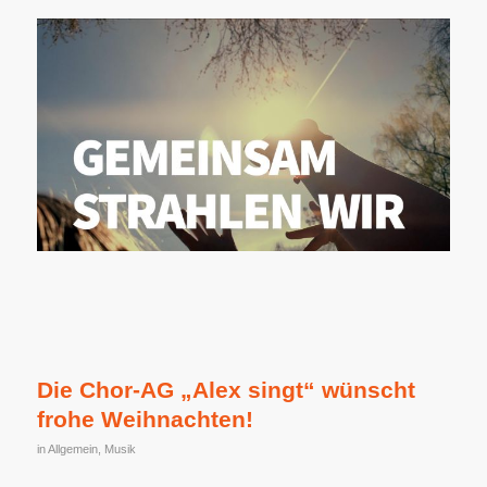
Die Chor-AG „Alex singt“ wünscht
frohe Weihnachten!
in
Allgemein
,
Musik