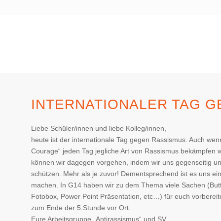
INTERNATIONALER TAG 
Liebe Schüler/innen und liebe Kolleg/innen,
heute ist der internationale Tag gegen Rassismus. Auch wen
Courage“ jeden Tag jegliche Art von Rassismus bekämpfen w
können wir dagegen vorgehen, indem wir uns gegenseitig unt
schützen. Mehr als je zuvor! Dementsprechend ist es uns e
machen. In G14 haben wir zu dem Thema viele Sachen (Butto
Fotobox, Power Point Präsentation, etc…) für euch vorbereit
zum Ende der 5.Stunde vor Ort.
Eure Arbeitsgruppe „Antirassismus“ und SV